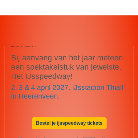
WK IJsspeedway
Evenementen
Bij aanvang van het jaar meteen
een spektakelstuk van jewelste.
Het IJsspeedway!
2, 3 & 4 april 2027. IJsstadion Thialf
in Heerenveen.
Bestel je ijsspeedway tickets