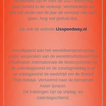
Momenteel zijn er voor de 2027 editie nog
geen tickets in de verkoop. Vermoedelijk zal
aan het einde van dit jaar de verkoop van start
gaan. Nog wel geduld dus.
Zie ook de website
IJsspeedway.nl
Voorafgaand aan het wereldkampioenschap
onder auspiciëen van de wereldmotorbond FIM
(Fédération Internationale de Motocyclisme) op
de zaterdagavond en de zondagmiddag is er
op vrijdagavond de wedstrijd om de Roelof
Thijs Bokaal. Vernoemd naar de beroemde
Asser ijsracer.
De trainingen zijn op vrijdag- en
zaterdagochtend.