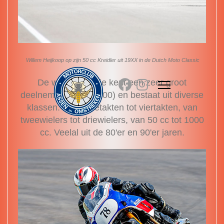
Willem Heijkoop op zijn 50 cc Kreidler uit 19XX in de Dutch Moto Classic
De wedstrijdserie kent een zeer groot
deelnemersveld (> 500) en bestaat uit diverse
klassen. Van tweetakten tot viertakten, van
tweewielers tot driewielers, van 50 cc tot 1000
cc. Veelal uit de 80'er en 90'er jaren.