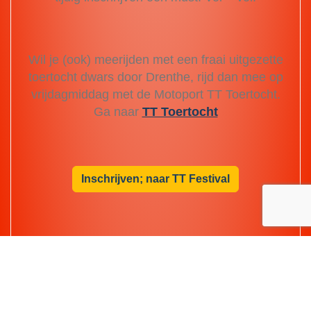
Wil je (ook) meerijden met een fraai uitgezette
toertocht dwars door Drenthe, rijd dan mee op
vrijdagmiddag met de Motoport TT Toertocht.
Ga naar
TT Toertocht
Inschrijven; naar TT Festival
Met meer dan 1400 motoren rijden door het
Asser centrum. Een geweldige belevenis en
een super belevenis.